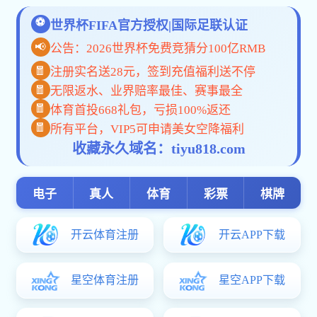
位同志获得通过。现将名单（详见附件）予
以公示，公示时间：2024年11月 22日至2024
年11月28日。
公示期内如对公示人员取得相应资格有异
议，请书面向安徽MK体育官网首页 - MK
SPORTS官方站股份 有限公司人力资源管理委
员会办公室和市人社局专业技术人员管理办
公室提出 。
安徽MK体育官网首页 - MK SPORTS官方站
人力资源管理委员会办公室联系电话：0556-
5305747
市人社局专技办联系电话：0556-5897205