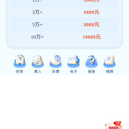
刘大为
安庆帝伯粉末冶金有限公司
男
10
鲁跃丰
安庆帝伯粉末冶金有限公司
男
11
孙山山
安庆帝伯粉末冶金有限公司
男
12
杨阳
安庆帝伯粉末冶金有限公司
女
13
杨喆
安庆帝伯粉末冶金有限公司
男
14
张阳
安庆帝伯粉末冶金有限公司
男
15
昂强
安庆帝伯格茨活塞环有限公司
男
16
查振乾
安庆帝伯格茨活塞环有限公司
男
17
储小峰
安庆帝伯格茨活塞环有限公司
男
18
丁钢
安庆帝伯格茨活塞环有限公司
男
19
高胡
男
安庆帝伯格茨活塞环有限公司
20